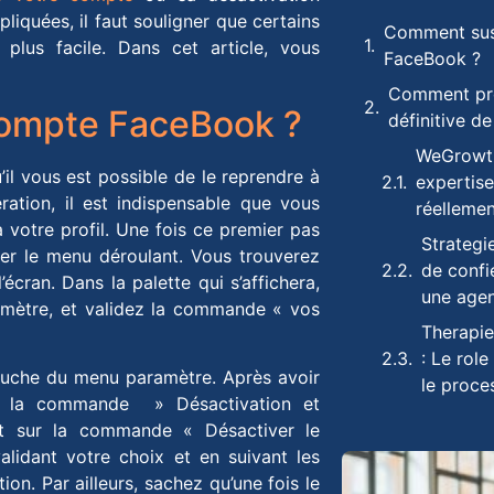
iquées, il faut souligner que certains
Comment sus
plus facile. Dans cet article, vous
FaceBook ?
Comment pro
ompte FaceBook ?
définitive d
WeGrowth
il vous est possible de le reprendre à
expertise
ration, il est indispensable que vous
réellemen
 votre profil. Une fois ce premier pas
Strategie
cher le menu déroulant. Vous trouverez
de confi
’écran. Dans la palette qui s’affichera,
une age
aramètre, et validez la commande « vos
Therapi
: Le rol
auche du menu paramètre. Après avoir
le proce
ur la commande » Désactivation et
nt sur la commande « Désactiver le
alidant votre choix et en suivant les
ion. Par ailleurs, sachez qu’une fois le